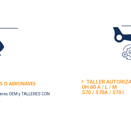
TALLER AUTORIZA
S O AERONAVES
UH 60 A / L / M
S70 / S70A / S70 I
lleres OEM y TALLERES CON
.