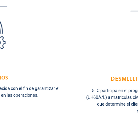
IOS
DESMILI
ida con el fin de garantizar el
GLC participa en el pro
 en las operaciones.
(UH60A/L) a matriculas civ
que determine el clie